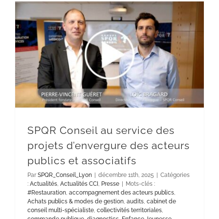
SPQR Conseil au service des projets d’envergure des acteurs publics et associatifs
SPQR Conseil au service des
projets d’envergure des acteurs
publics et associatifs
Par
SPQR_Conseil_Lyon
|
décembre 11th, 2025
|
Catégories
:
Actualités
,
Actualités CCI
,
Presse
|
Mots-clés :
#Restauration
,
accompagnement des acteurs publics
,
Achats publics & modes de gestion
,
audits
,
cabinet de
conseil multi-spécialiste
,
collectivités territoriales
,