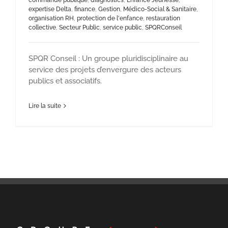
commande publique
,
diagnostics
,
Enfance Jeunesse
,
expertise Delta
,
finance
,
Gestion
,
Médico-Social & Sanitaire
,
organisation RH
,
protection de l'enfance
,
restauration
collective
,
Secteur Public
,
service public
,
SPQRConseil
SPQR Conseil : Un groupe pluridisciplinaire au
service des projets d’envergure des acteurs
publics et associatifs.
Lire la suite