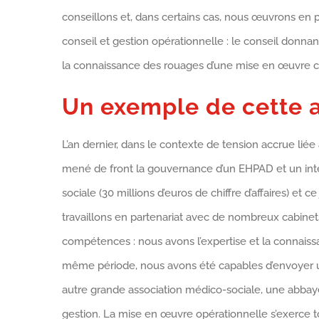
conseillons et, dans certains cas, nous œuvrons en pr
conseil et gestion opérationnelle : le conseil donnan
la connaissance des rouages d’une mise en œuvre c
Un exemple de cette ar
L’an dernier, dans le contexte de tension accrue liée
mené de front la gouvernance d’un EHPAD et un inté
sociale (30 millions d’euros de chiffre d’affaires) et
travaillons en partenariat avec de nombreux cabinets
compétences : nous avons l’expertise et la connaissa
même période, nous avons été capables d’envoyer une
autre grande association médico-sociale, une abbay
gestion. La mise en œuvre opérationnelle s’exerce to