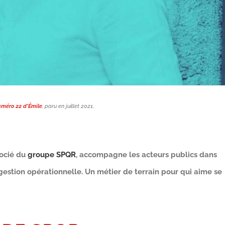
méro 22 d’Émile
, paru en juillet 2021.
socié du
groupe SPQR
, accompagne les acteurs publics dans
 gestion opérationnelle. Un métier de terrain pour qui aime se