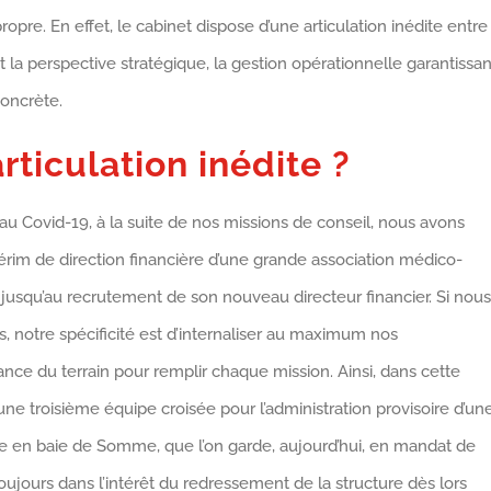
opre. En effet, le cabinet dispose d’une articulation inédite entre
t la perspective stratégique, la gestion opérationnelle garantissan
oncrète.
ticulation inédite ?
 au Covid-19, à la suite de nos missions de conseil, nous avons
rim de direction financière d’une grande association médico-
 ce jusqu’au recrutement de son nouveau directeur financier. Si nous
, notre spécificité est d’internaliser au maximum nos
nce du terrain pour remplir chaque mission. Ainsi, dans cette
 troisième équipe croisée pour l’administration provisoire d’un
e en baie de Somme, que l’on garde, aujourd’hui, en mandat de
ujours dans l’intérêt du redressement de la structure dès lors