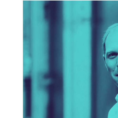
Voir
l'image
agrandie