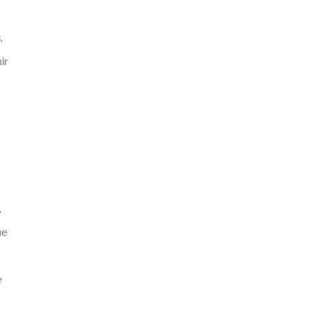
,
ir
,
ue
e