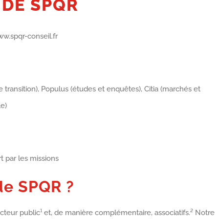
 DE SPQR
w.spqr-conseil.fr
transition), Populus (études et enquêtes), Citia (marchés et
e)
t par les missions
 de SPQR ?
cteur public¹ et, de manière complémentaire, associatifs.² Notre