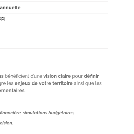
iannuelle
.
PI,
.
ns
bénéficient d’une
vision claire
pour
définir
gre les
enjeux de votre territoire
ainsi que les
lementaires
.
financière
,
simulations budgétaires
,
écision
.