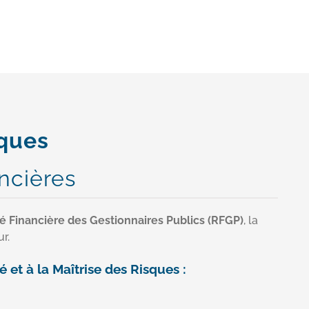
iques
ancières
té
Financière
des Gestionnaires Publics (RFGP)
, la
r.
t à la Maîtrise des Risques :