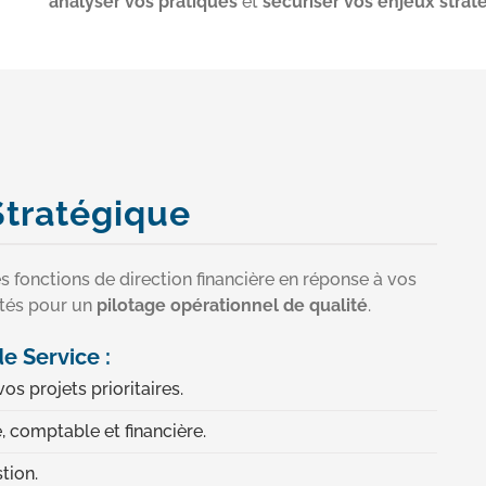
analyser vos pratiques
et
sécuriser vos enjeux strat
tratégique
s fonctions de direction financière en réponse à vos
ôtés pour un
pilotage opérationnel de qualité
.
e Service :
os projets prioritaires.
e, comptable et financière.
tion.