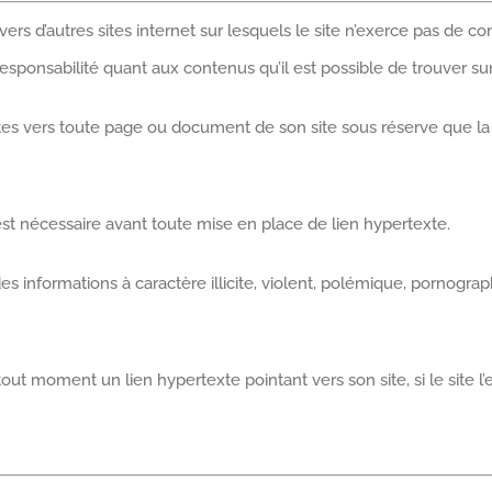
ers d’autres sites internet sur lesquels le site n’exerce pas de con
t responsabilité quant aux contenus qu’il est possible de trouver sur
xtes vers toute page ou document de son site sous réserve que la 
e est nécessaire avant toute mise en place de lien hypertexte.
 des informations à caractère illicite, violent, polémique, pornog
à tout moment un lien hypertexte pointant vers son site, si le site l