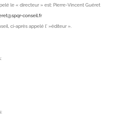
pelé le « directeur » est: Pierre-Vincent Guéret
eret@spqr-conseil.fr
seil, ci-après appelé l' »éditeur ».
:
s: