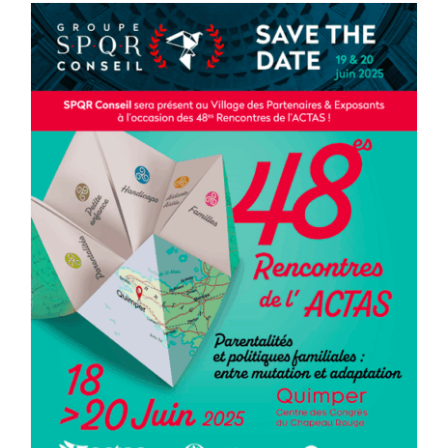
SAVE THE DATE – 48es Rencontres de l’ACTAS