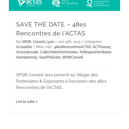
SAVE THE DATE – 48es
Rencontres de l’ACTAS
Par
SPQR_Conseil_Lyon
|
mai 19th, 2025
|
Catégories :
Actualités
|
Mots-clés :
48esRencontresACTAS
,
ACTAS2025
,
ActionSociale
,
CollectivitésTerritoriales
,
PolitiquesFamiliales
,
Quimper2025
,
SaveTheDate
,
SPQRConseil
SPQR Conseil sera présent au Village des
Partenaires & Exposants à l’occasion des 48es
Rencontres de l’ACTAS.
Lire la suite