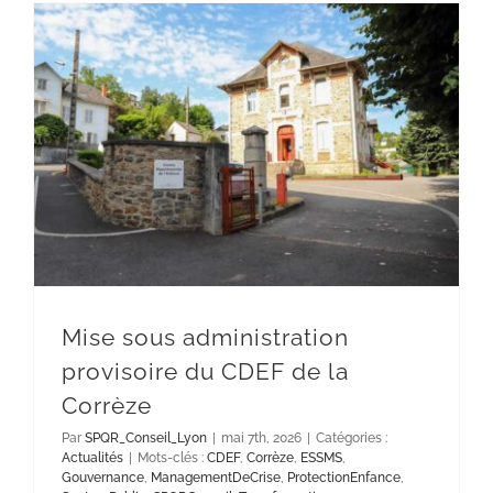
Mise sous administration provisoire du CDEF de la Corrèze
Mise sous administration
provisoire du CDEF de la
Corrèze
Par
SPQR_Conseil_Lyon
|
mai 7th, 2026
|
Catégories :
Actualités
|
Mots-clés :
CDEF
,
Corrèze
,
ESSMS
,
Gouvernance
,
ManagementDeCrise
,
ProtectionEnfance
,