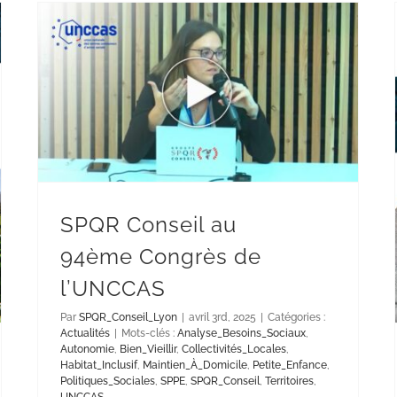
SPQR Conseil au
94ème Congrès de
l’UNCCAS
Par
SPQR_Conseil_Lyon
|
avril 3rd, 2025
|
Catégories :
Actualités
|
Mots-clés :
Analyse_Besoins_Sociaux
,
Autonomie
,
Bien_Vieillir
,
Collectivités_Locales
,
Habitat_Inclusif
,
Maintien_À_Domicile
,
Petite_Enfance
,
Politiques_Sociales
,
SPPE
,
SPQR_Conseil
,
Territoires
,