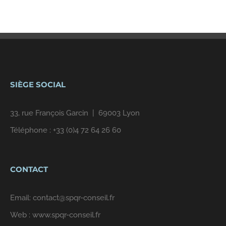
SIÈGE SOCIAL
33, rue François Garcin | 69003 Lyon
Téléphone :
+33 (0)4 72 64 26 60
CONTACT
Email:
contact@spqr-conseil.fr
Web :
www.spqr-conseil.fr