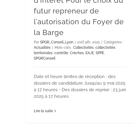
d’Intérêt Pour le choix du
futur repreneur de
l’autorisation du Foyer de
la Barge
Par
SPQR_Conseil_Lyon
|
avril 9th, 2025
|
Catégories :
Actualités
|
Mots-clés :
Collectivités
,
collectivités
territoriales
,
contrôle
,
Crèches
,
EAJE
,
SPPE
,
SPQRConseil
Date et heure limites de réception : des
dossiers de candidature Jusqu’au 9 mai 2025
à 17 heures - Des dossiers de reprise : 23 juin
2025 à 17 heures
Lire la suite