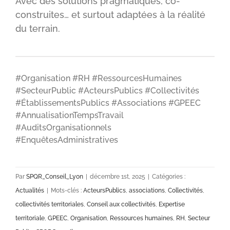
Avec des solutions pragmatiques, co-
construites… et surtout adaptées à la réalité
du terrain.
#Organisation #RH #RessourcesHumaines
#SecteurPublic #ActeursPublics #Collectivités
#ÉtablissementsPublics #Associations #GPEEC
#AnnualisationTempsTravail
#AuditsOrganisationnels
#EnquêtesAdministratives
Par
SPQR_Conseil_Lyon
|
décembre 1st, 2025
|
Catégories :
Actualités
|
Mots-clés :
ActeursPublics
,
associations
,
Collectivités
,
collectivités territoriales
,
Conseil aux collectivités
,
Expertise
territoriale
,
GPEEC
,
Organisation
,
Ressources humaines
,
RH
,
Secteur