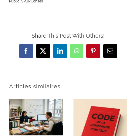
Public
,
SPQRConseil
Share This Post With Others!
Facebook
X
LinkedIn
WhatsApp
Pinterest
Email
Articles similaires