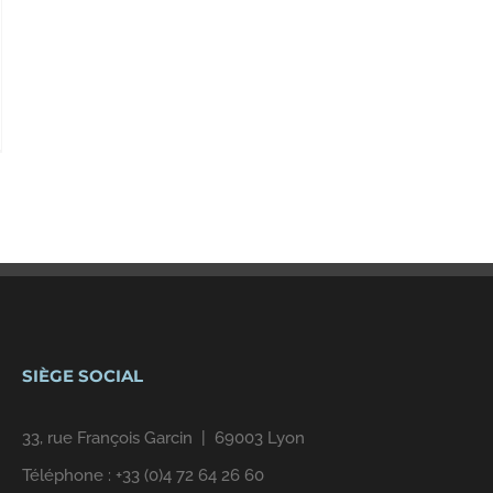
SIÈGE SOCIAL
33, rue François Garcin | 69003 Lyon
Téléphone :
+33 (0)4 72 64 26 60