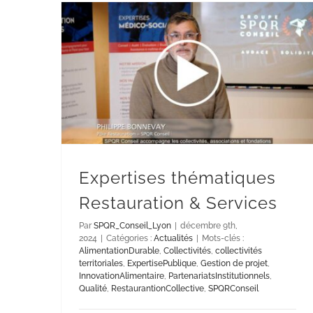
Expertises thématiques
Restauration & Services
Par
SPQR_Conseil_Lyon
|
décembre 9th,
2024
|
Catégories :
Actualités
|
Mots-clés :
AlimentationDurable
,
Collectivités
,
collectivités
territoriales
,
ExpertisePublique
,
Gestion de projet
,
InnovationAlimentaire
,
PartenariatsInstitutionnels
,
Qualité
,
RestaurantionCollective
,
SPQRConseil