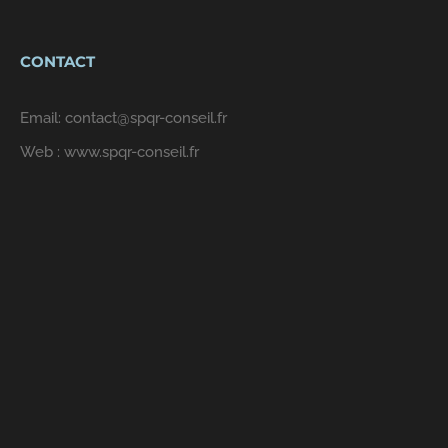
CONTACT
Email:
contact@spqr-conseil.fr
Web :
www.spqr-conseil.fr