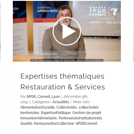
Expertises thématiques
Restauration & Services
Par
SPQR_Conseil_Lyon
|
décembre 9th,
2024
|
Catégories :
Actualités
|
Mots-clés :
AlimentationDurable
,
Collectivités
,
collectivités
territoriales
,
ExpertisePublique
,
Gestion de projet
,
InnovationAlimentaire
,
PartenariatsInstitutionnels
,
Qualité
,
RestaurantionCollective
,
SPQRConseil