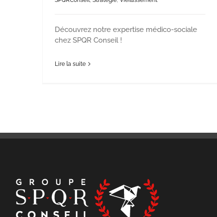
SPQRConseil
,
Stratégie
,
Vieillissement
Découvrez notre expertise médico-sociale
chez SPQR Conseil !
Lire la suite