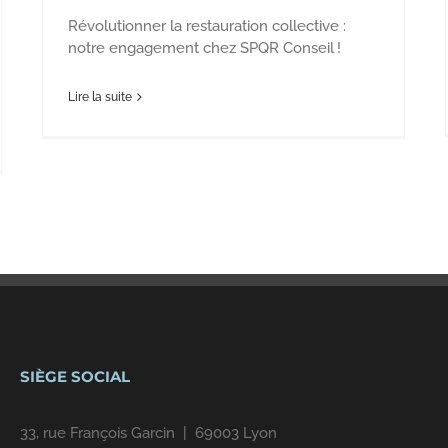
Révolutionner la restauration collective :
notre engagement chez SPQR Conseil !
Lire la suite
SIÈGE SOCIAL
33, rue François Garcin | 69003 Lyon