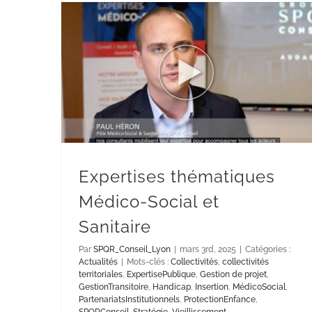
Expertises thématiques
Médico-Social et
Sanitaire
Par
SPQR_Conseil_Lyon
|
mars 3rd, 2025
|
Catégories :
Actualités
|
Mots-clés :
Collectivités
,
collectivités
territoriales
,
ExpertisePublique
,
Gestion de projet
,
GestionTransitoire
,
Handicap
,
Insertion
,
MédicoSocial
,
PartenariatsInstitutionnels
,
ProtectionEnfance
,