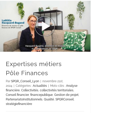
Expertises métiers
Pôle Finances
Par
SPQR_Conseil_Lyon
|
novembre 21st,
2024
|
Catégories :
Actualités
|
Mots-clés :
Analyse
financière
,
Collectivités
,
collectivités territoriales
,
Conseil financier
,
financepublique
,
Gestion de projet
,
PartenariatsInstitutionnels
,
Qualité
,
SPQRConseil
,
stratégiefinancière