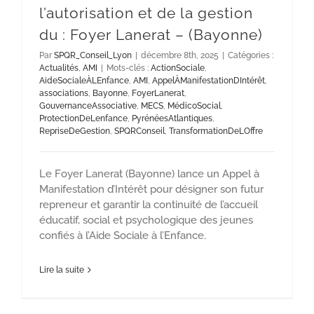
l’autorisation et de la gestion
du : Foyer Lanerat – (Bayonne)
Par
SPQR_Conseil_Lyon
|
décembre 8th, 2025
|
Catégories :
Actualités
,
AMI
|
Mots-clés :
ActionSociale
,
AideSocialeÀLEnfance
,
AMI
,
AppelÀManifestationDIntérêt
,
associations
,
Bayonne
,
FoyerLanerat
,
GouvernanceAssociative
,
MECS
,
MédicoSocial
,
ProtectionDeLenfance
,
PyrénéesAtlantiques
,
RepriseDeGestion
,
SPQRConseil
,
TransformationDeLOffre
Le Foyer Lanerat (Bayonne) lance un Appel à
Manifestation d’Intérêt pour désigner son futur
repreneur et garantir la continuité de l’accueil
éducatif, social et psychologique des jeunes
confiés à l’Aide Sociale à l’Enfance.
Lire la suite