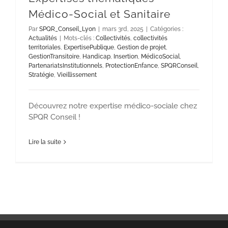
Médico-Social et Sanitaire
Par
SPQR_Conseil_Lyon
|
mars 3rd, 2025
|
Catégories :
Actualités
|
Mots-clés :
Collectivités
,
collectivités
territoriales
,
ExpertisePublique
,
Gestion de projet
,
GestionTransitoire
,
Handicap
,
Insertion
,
MédicoSocial
,
PartenariatsInstitutionnels
,
ProtectionEnfance
,
SPQRConseil
,
Stratégie
,
Vieillissement
Découvrez notre expertise médico-sociale chez
SPQR Conseil !
Lire la suite