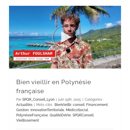
Bien vieillir en Polynésie
française
Par
SPQR_Conseil_Lyon
|
juin 19th, 2025
|
Catégories :
Actualités
|
Mots-clés :
BienVieillir
,
conseil
,
Financement
,
Gestion
,
InnovationTerritoriale
,
MédicoSocial
,
PolynésieFrançaise
,
QualitéDeVie
,
SPQRConseil
,
Vieillissement