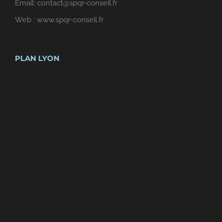
Email:
contact@spqr-conseil.fr
Web :
www.spqr-conseil.fr
PLAN LYON