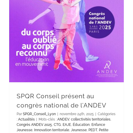
SPQR Conseil présent au congrès national de l’ANDEV
SPQR Conseil présent au
congrès national de l’ANDEV
Par
SPQR_Conseil_Lyon
|
novembre 24th, 2025
|
Catégories
:
Actualités
|
Mots-clés :
ANDEV
,
collectivités territoriales
,
Congrès ANDEV 2025
,
CTG
,
EAJE
,
Éducation
,
Enfance
Jeunesse
,
Innovation territoriale
,
Jeunesse
,
PEDT
,
Petite