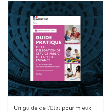
Un guide de l’État pour mieux piloter les DSP crèches
Un guide de l’État pour mieux