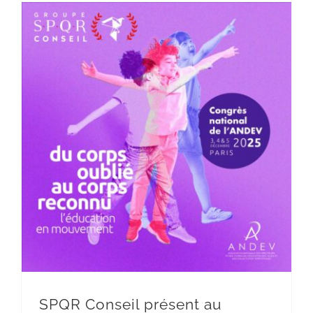
SPQR Conseil présent au congrès national de l’ANDEV
SPQR Conseil présent au