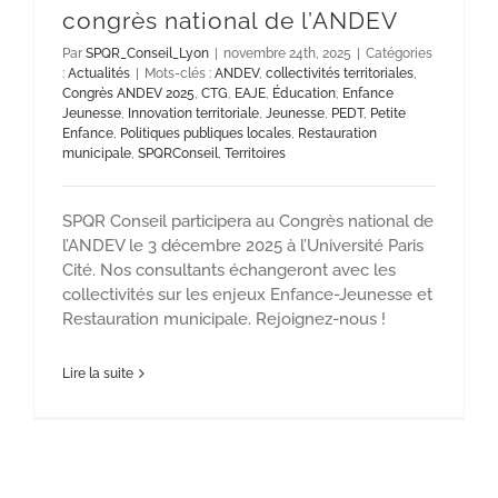
congrès national de l’ANDEV
Par
SPQR_Conseil_Lyon
|
novembre 24th, 2025
|
Catégories
:
Actualités
|
Mots-clés :
ANDEV
,
collectivités territoriales
,
Congrès ANDEV 2025
,
CTG
,
EAJE
,
Éducation
,
Enfance
Jeunesse
,
Innovation territoriale
,
Jeunesse
,
PEDT
,
Petite
Enfance
,
Politiques publiques locales
,
Restauration
municipale
,
SPQRConseil
,
Territoires
SPQR Conseil participera au Congrès national de
l’ANDEV le 3 décembre 2025 à l’Université Paris
Cité. Nos consultants échangeront avec les
collectivités sur les enjeux Enfance-Jeunesse et
Restauration municipale. Rejoignez-nous !
Lire la suite