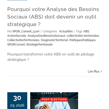
Pourquoi votre Analyse des Besoins
Sociaux (ABS) doit devenir un outil
stratégique ?
Par
SPQR_Conseil_Lyon
|
Catégories :
Actualités
|
Tags:
ABS
,
ActionSociale
,
AnalyseDesBesoinsSociaux
,
collectivités territoriales
,
CollectivitésTerritoriales
,
DiagnosticTerritorial
,
PolitiquesPubliques
,
SPQRConseil
,
StratégieTerritoriale
Pourquoi transformer votre ABS en outil de pilotage
stratégique ?
Lire Plus
30
03, 2026
Collectivités territoriales : réussir les 100 premiers jours d’un mandat municipal