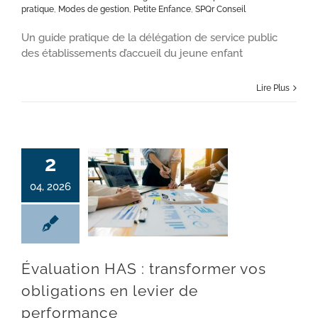
pratique
,
Modes de gestion
,
Petite Enfance
,
SPQr Conseil
Un guide pratique de la délégation de service public
des établissements d’accueil du jeune enfant
Lire Plus
2
04, 2026
Évaluation HAS : transformer vos obligations en levier de performance
Évaluation HAS : transformer vos
obligations en levier de
performance