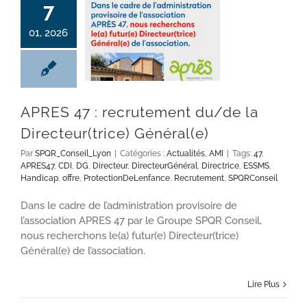
7
01, 2026
APRES 47 : recrutement du/de la Directeur(trice) Général(e)
APRES 47 : recrutement du/de la
Directeur(trice) Général(e)
Par
SPQR_Conseil_Lyon
|
Catégories :
Actualités
,
AMI
|
Tags:
47
,
APRES47
,
CDI
,
DG
,
Directeur
,
DirecteurGénéral
,
Directrice
,
ESSMS
,
Handicap
,
offre
,
ProtectionDeLenfance
,
Recrutement
,
SPQRConseil
Dans le cadre de l’administration provisoire de
l’association APRES 47 par le Groupe SPQR Conseil,
nous recherchons le(a) futur(e) Directeur(trice)
Général(e) de l’association.
Lire Plus