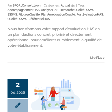
Par
SPQR_Conseil_Lyon
|
Catégories :
Actualités
|
Tags:
AccompagnementHAS
,
AnalyseHAS
,
DémarcheQualitéESSMS
,
ESSMS
,
PilotageQualité
,
PlanAméliorationQualité
,
PostEvaluationHAS
,
QualitéESSMS
,
RéférentielHAS
Nous transformons votre rapport d’évaluation HAS en
un plan d’actions concret, priorisé et directement
opérationnel pour améliorer durablement la qualité de
votre établissement.
Lire Plus
2
04, 2026
Pourquoi votre Analyse des Besoins Sociaux (ABS) doit devenir un outil stratégique ?