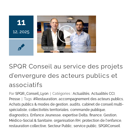
11
12, 2025
SPQR Conseil au service des projets d’envergure des acteurs publics et associatifs
SPQR Conseil au service des projets
d’envergure des acteurs publics et
associatifs
Par
SPQR_Conseil_Lyon
|
Catégories :
Actualités
,
Actualités CCI
,
Presse
|
Tags:
#Restauration
,
accompagnement des acteurs publics
,
Achats publics & modes de gestion
,
audits
,
cabinet de conseil multi-
spécialiste
,
collectivités territoriales
,
commande publique
,
diagnostics
,
Enfance Jeunesse
,
expertise Delta
,
finance
,
Gestion
,
Médico-Social & Sanitaire
,
organisation RH
,
protection de l'enfance
,
restauration collective
,
Secteur Public
,
service public
,
SPQRConseil