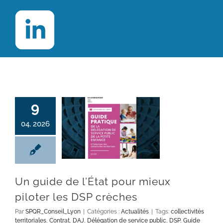
9
04, 2026
Un guide de l’État pour mieux piloter les DSP crèches
Un guide de l’État pour mieux
piloter les DSP crèches
Par
SPQR_Conseil_Lyon
|
Catégories :
Actualités
|
Tags:
collectivités
territoriales
,
Contrat
,
DAJ
,
Délégation de service public
,
DSP
,
Guide