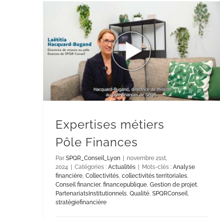
Expertises métiers
Pôle Finances
Par
SPQR_Conseil_Lyon
|
novembre 21st,
2024
|
Catégories :
Actualités
|
Mots-clés :
Analyse
financière
,
Collectivités
,
collectivités territoriales
,
Conseil financier
,
financepublique
,
Gestion de projet
,
PartenariatsInstitutionnels
,
Qualité
,
SPQRConseil
,
stratégiefinancière