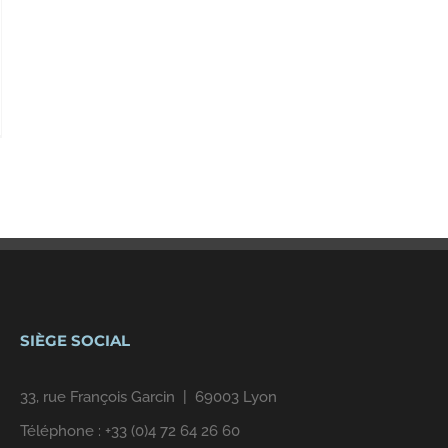
SIÈGE SOCIAL
33, rue François Garcin | 69003 Lyon
Téléphone :
+33 (0)4 72 64 26 60