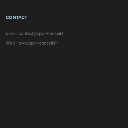
CONTACT
Email:
contact@spqr-conseil.fr
Web :
www.spqr-conseil.fr