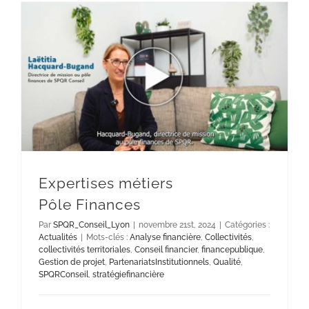
Expertises métiers
Pôle Finances
Par
SPQR_Conseil_Lyon
|
novembre 21st, 2024
|
Catégories :
Actualités
|
Mots-clés :
Analyse financière
,
Collectivités
,
collectivités territoriales
,
Conseil financier
,
financepublique
,
Gestion de projet
,
PartenariatsInstitutionnels
,
Qualité
,
SPQRConseil
,
stratégiefinancière